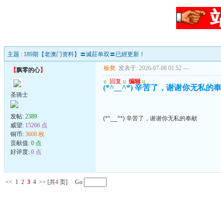
主题 : 189期【老澳门资料】〓滅莊单双〓已經更新！
板凳
发表于: 2026-07-08 01:52
---
【
飘零的心
】
u
回复
u
编辑
u
(*^__^*) 辛苦了，谢谢你无私的
圣骑士
发帖:
2389
(*^__^*) 辛苦了，谢谢你无私的奉献
威望:
15266 点
铜币:
3608 枚
贡献值:
0 点
好评度:
0 点
<<
1
2
3
4
>>
[共
4
页] Go