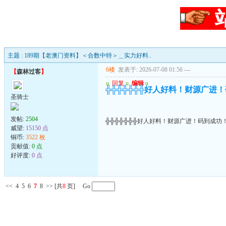
主题 : 189期【老澳门资料】＜合数中特＞＿实力好料..
6楼
发表于: 2026-07-08 01:56
---
【
森林过客
】
u
回复
u
编辑
u
╬╬╬╬╬╬╬好人好料！财源广进
圣骑士
发帖:
2504
╬╬╬╬╬╬╬好人好料！财源广进！码到成功
威望:
15150 点
铜币:
3522 枚
贡献值:
0 点
好评度:
0 点
<<
4
5
6
7
8
>>
[共
8
页] Go