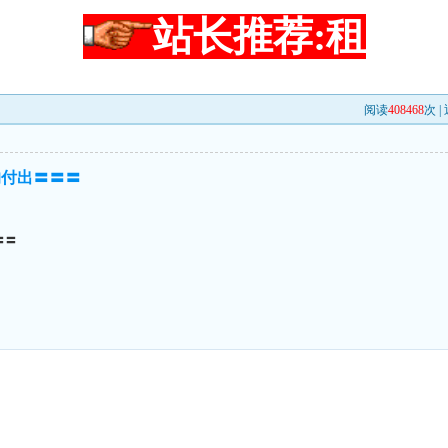
站长推荐:租
阅读
408468
次 |
的付出〓〓〓
〓〓