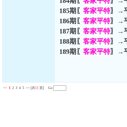
184期〖
客家平特
〗→
185期〖
客家平特
〗→
186期〖
客家平特
〗→
187期〖
客家平特
〗→
188期〖
客家平特
〗→
189期〖
客家平特
〗→
<<
1
2
3
4
5
>>
[共
11
页] Go