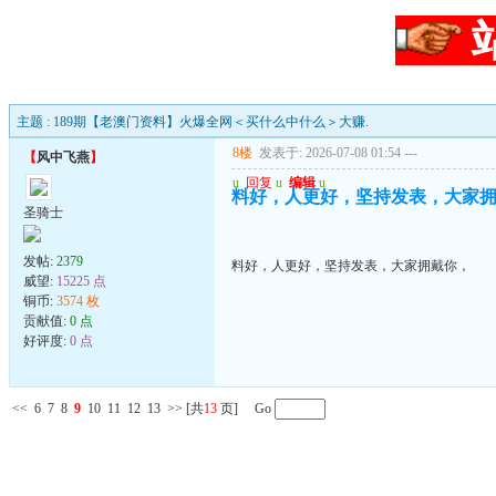
主题 : 189期【老澳门资料】火爆全网＜买什么中什么＞大赚.
8楼
发表于: 2026-07-08 01:54
---
【
风中飞燕
】
u
回复
u
编辑
u
料好，人更好，坚持发表，大家
圣骑士
发帖:
2379
料好，人更好，坚持发表，大家拥戴你，
威望:
15225 点
铜币:
3574 枚
贡献值:
0 点
好评度:
0 点
<<
6
7
8
9
10
11
12
13
>>
[共
13
页] Go