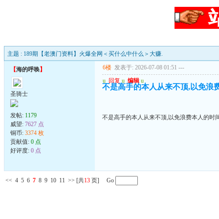
主题 : 189期【老澳门资料】火爆全网＜买什么中什么＞大赚.
6楼
发表于: 2026-07-08 01:51
---
【
海的呼唤
】
u
回复
u
编辑
u
不是高手的本人从来不顶,以免浪
圣骑士
发帖:
1179
不是高手的本人从来不顶,以免浪费本人的时
威望:
7627 点
铜币:
3374 枚
贡献值:
0 点
好评度:
0 点
<<
4
5
6
7
8
9
10
11
>>
[共
13
页] Go