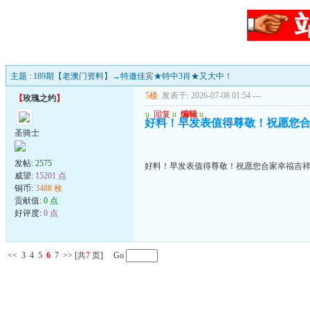
主题 : 189期【老澳门资料】→特邀佳宾★特中3肖★又大中！
5楼
发表于: 2026-07-08 01:54
---
【
玫瑰之约
】
u
回复
u
编辑
u
好料！早发表值得尊敬！祝愿您
圣骑士
发帖:
2575
好料！早发表值得尊敬！祝愿您合家幸福吉
威望:
15201 点
铜币:
3488 枚
贡献值:
0 点
好评度:
0 点
<<
3
4
5
6
7
>>
[共
7
页] Go