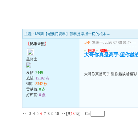
主题 : 189期【老澳门资料】强料是掌握一切的根本→
5楼
发表于: 2026-07-08 01:47
---
【
艳阳天照
】
u
回复
u
编辑
u
大哥你真是高手.望你越
圣骑士
发帖:
2449
大哥你真是高手.望你越战越精彩
威望:
15192 点
铜币:
3542 枚
贡献值:
0 点
好评度:
0 点
<<
3
4
5
6
7
8
9
10
>>
[共
18
页] Go