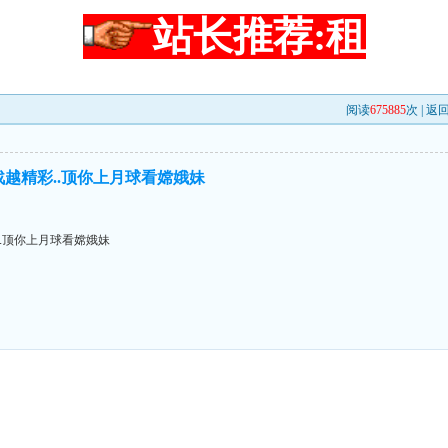
站长推荐:租
阅读
675885
次 |
返
战越精彩..顶你上月球看嫦娥妹
..顶你上月球看嫦娥妹