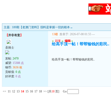
主题 : 189期【老澳门资料】强料是掌握一切的根本→
13楼
发表于: 2026-07-08 01:55
---
【
并非有意
】
u
回复
u
编辑
u
给高手顶一帖！帮帮输钱的彩民..
圣骑士
发帖:
2470
给高手顶一帖！帮帮输钱的彩民..
威望:
15308 点
铜币:
3636 枚
贡献值:
0 点
好评度:
0 点
<<
11
12
13
14
15
16
17
18
>>
[共
18
页] Go