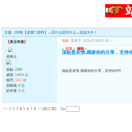
主题 : 189期【老澳门资料】→买什么就开什么→连连大中！
地板
发表于: 2026-07-08 01:49
---
【
美玉玲珑
】
u
回复
u
编辑
u
顶贴是友情.感谢你的分享，支持你!!!
圣骑士
发帖:
2390
顶贴是友情.感谢你的分享，支持你!!!!!!
威望:
14956 点
铜币:
3457 枚
贡献值:
0 点
好评度:
0 点
<<
1
2
3
4
5
6
7
8
>>
[共
13
页] Go