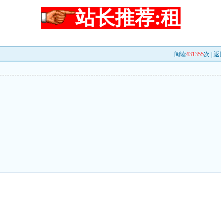
站长推荐:租
阅读
431355
次 |
返