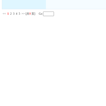
<<
1
2
3
4
5
>>
[共
9
页] Go