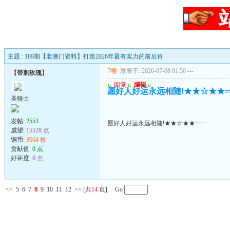
主题 : 189期【老澳门资料】打造2026年最有实力的前后肖.
7楼
发表于: 2026-07-08 01:50
---
【
带刺玫瑰
】
u
回复
u
编辑
u
愿好人好运永远相随!★★☆★★
圣骑士
发帖:
2553
愿好人好运永远相随!★★☆★★═━
威望:
15528 点
铜币:
3664 枚
贡献值:
0 点
好评度:
0 点
<<
5
6
7
8
9
10
11
12
>>
[共
14
页] Go