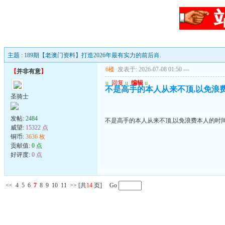
主题 : 189期【老澳门资料】打造2026年最有实力的前后肖.
6楼
发表于: 2026-07-08 01:50
---
【
并非有意
】
u
回复
u
编辑
u
不是高手的本人从来不顶,以免浪
圣骑士
发帖:
2484
不是高手的本人从来不顶,以免浪费本人的时
威望:
15322 点
铜币:
3636 枚
贡献值:
0 点
好评度:
0 点
<<
4
5
6
7
8
9
10
11
>>
[共
14
页] Go