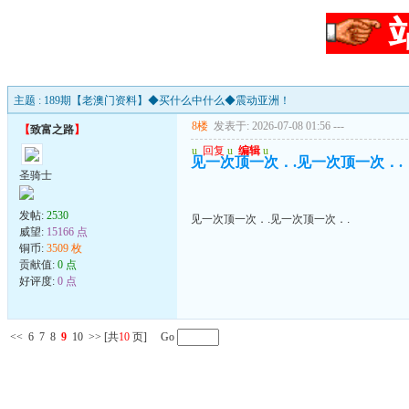
主题 : 189期【老澳门资料】◆买什么中什么◆震动亚洲！
8楼
发表于: 2026-07-08 01:56
---
【
致富之路
】
u
回复
u
编辑
u
见一次顶一次．.见一次顶一次．.
圣骑士
发帖:
2530
见一次顶一次．.见一次顶一次．.
威望:
15166 点
铜币:
3509 枚
贡献值:
0 点
好评度:
0 点
<<
6
7
8
9
10
>>
[共
10
页] Go