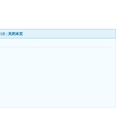
列表
|
关闭本页