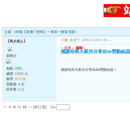
主题 : 189期【老澳门资料】━单双━财富无限！
11楼
发表于: 2026-07-08 01:58
---
【
风火佳人
】
u
回复
u
编辑
u
感謝伱與大家共分享伱de勞動結
圣骑士
发帖:
2385
感謝伱與大家共分享伱de勞動結晶！
威望:
15060 点
铜币:
3512 枚
贡献值:
0 点
好评度:
0 点
<<
9
10
11
12
>>
[共
12
页] Go