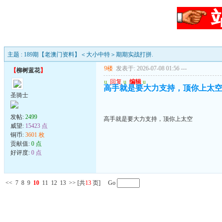
主题 : 189期【老澳门资料】＜大小中特＞期期实战打拼.
9楼
发表于: 2026-07-08 01:56
---
【
柳树蓝花
】
u
回复
u
编辑
u
高手就是要大力支持，顶你上太
圣骑士
发帖:
2499
高手就是要大力支持，顶你上太空
威望:
15423 点
铜币:
3601 枚
贡献值:
0 点
好评度:
0 点
<<
7
8
9
10
11
12
13
>>
[共
13
页] Go