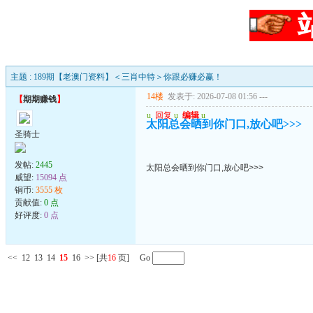
主题 : 189期【老澳门资料】＜三肖中特＞你跟必赚必赢！
14楼
发表于: 2026-07-08 01:56
---
【
期期赚钱
】
u
回复
u
编辑
u
太阳总会晒到你门口,放心吧>>>
圣骑士
发帖:
2445
太阳总会晒到你门口,放心吧>>>
威望:
15094 点
铜币:
3555 枚
贡献值:
0 点
好评度:
0 点
<<
12
13
14
15
16
>>
[共
16
页] Go