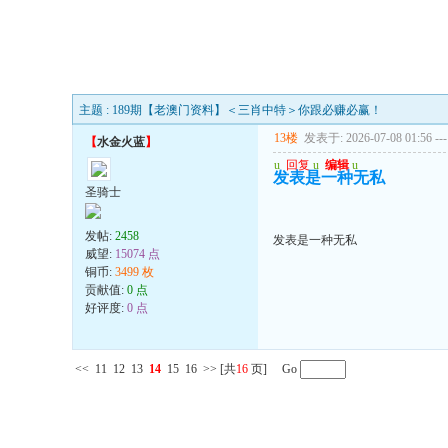
主题 : 189期【老澳门资料】＜三肖中特＞你跟必赚必赢！
13楼
发表于: 2026-07-08 01:56
---
【
水金火蓝
】
u
回复
u
编辑
u
发表是一种无私
圣骑士
发帖:
2458
发表是一种无私
威望:
15074 点
铜币:
3499 枚
贡献值:
0 点
好评度:
0 点
<<
11
12
13
14
15
16
>>
[共
16
页] Go