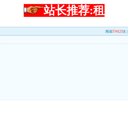
站长推荐:租
阅读
574123
次 