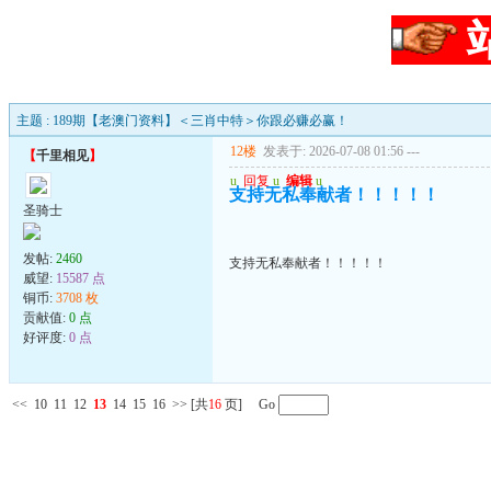
主题 : 189期【老澳门资料】＜三肖中特＞你跟必赚必赢！
12楼
发表于: 2026-07-08 01:56
---
【
千里相见
】
u
回复
u
编辑
u
支持无私奉献者！！！！！
圣骑士
发帖:
2460
支持无私奉献者！！！！！
威望:
15587 点
铜币:
3708 枚
贡献值:
0 点
好评度:
0 点
<<
10
11
12
13
14
15
16
>>
[共
16
页] Go