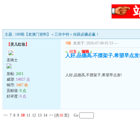
主题 : 189期【老澳门资料】＜三肖中特＞你跟必赚必赢！
9楼
发表于: 2026-07-08 01:53
---
【
灵儿红妆
】
u
回复
u
编辑
u
人好,品德高,不摆架子,希望早点发
圣骑士
发帖:
2411
人好,品德高,不摆架子,希望早点发!
威望:
14927 点
铜币:
3487 枚
贡献值:
0 点
好评度:
0 点
<<
7
8
9
10
11
12
13
14
>>
[共
16
页] Go