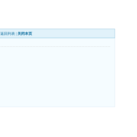
|
返回列表
|
关闭本页