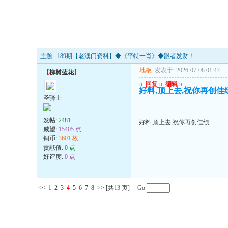
主题 : 189期【老澳门资料】◆《平特一肖》◆跟者发财！
地板
发表于: 2026-07-08 01:47
---
【
柳树蓝花
】
u
回复
u
编辑
u
好料,顶上去,祝你再创佳
圣骑士
发帖:
2481
好料,顶上去,祝你再创佳绩
威望:
15405 点
铜币:
3601 枚
贡献值:
0 点
好评度:
0 点
<<
1
2
3
4
5
6
7
8
>>
[共
13
页] Go