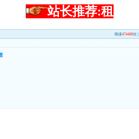
站长推荐:租
阅读
474488
次 
绩