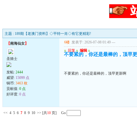
主题 : 189期【老澳门资料】◇平特一肖◇有它更精彩!
6楼
发表于: 2026-07-08 01:49
---
【
南海仙女
】
u
回复
u
编辑
u
不要紧的，你还是最棒的，顶早
圣骑士
发帖:
2444
不要紧的，你还是最棒的，顶早更新啊
威望:
15099 点
铜币:
3463 枚
贡献值:
0 点
好评度:
0 点
<<
4
5
6
7
8
9
10
>>
[共
10
页] Go