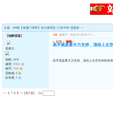
主题 : 189期【老澳门资料】实力推荐╬=三肖中特=╬致富~！
8楼
发表于: 2026-07-08 01:57
---
【
独醉逍遥
】
u
回复
u
编辑
u
高手就是要大力支持，顶你上太
圣骑士
发帖:
2436
高手就是要大力支持，顶你上太空对你的发
威望:
15021 点
铜币:
3506 枚
贡献值:
0 点
好评度:
0 点
<<
6
7
8
9
>>
[共
9
页] Go