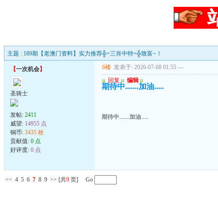
主题 : 189期【老澳门资料】实力推荐╬=三肖中特=╬致富~！
6楼
发表于: 2026-07-08 01:55
---
【
一次机会
】
u
回复
u
编辑
u
期待中.......加油.....
圣骑士
发帖:
2411
期待中.......加油.....
威望:
14955 点
铜币:
3435 枚
贡献值:
0 点
好评度:
0 点
<<
4
5
6
7
8
9
>>
[共
9
页] Go