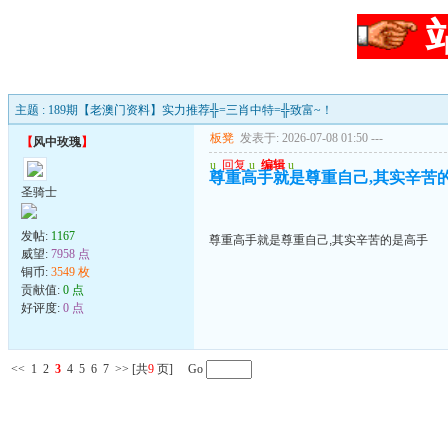
主题 : 189期【老澳门资料】实力推荐╬=三肖中特=╬致富~！
板凳
发表于: 2026-07-08 01:50
---
【
风中玫瑰
】
u
回复
u
编辑
u
尊重高手就是尊重自己,其实辛苦
圣骑士
发帖:
1167
尊重高手就是尊重自己,其实辛苦的是高手
威望:
7958 点
铜币:
3549 枚
贡献值:
0 点
好评度:
0 点
<<
1
2
3
4
5
6
7
>>
[共
9
页] Go