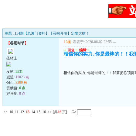
主题 : 154期【老澳门资料】【买啥开啥】定发大财！
12楼
发表于: 2026-06-02 22:55
---
【
谷雨时节
】
u
回复
u
编辑
u
相信你的实力, 你是最棒的！！我
圣骑士
发帖:
2531
相信你的实力, 你是最棒的！！我要把你顶得高
威望:
15023 点
铜币:
3399 枚
贡献值:
6 点
好评度:
0 点
<<
10
11
12
13
14
15
16
>>
[共
16
页] Go