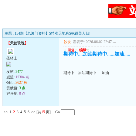
主题 : 154期【老澳门资料】$精准天地肖$抱得美人归!
沙发
发表于: 2026-06-02 22:47
---
【
天使玫瑰
】
u
回复
u
编辑
u
期待中....加油期待中......加油.....
圣骑士
发帖:
2477
期待中....加油期待中......加油.....
威望:
15304 点
铜币:
3627 枚
贡献值:
3 点
好评度:
0 点
<<
1
2
3
4
5
6
>>
[共
15
页] Go