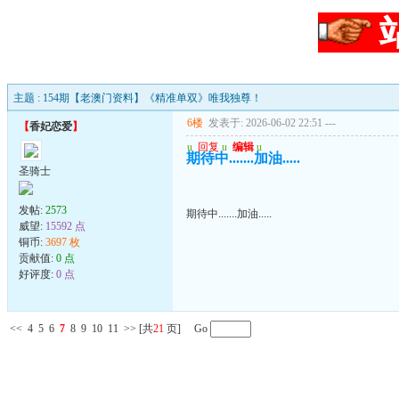
主题 : 154期【老澳门资料】《精准单双》唯我独尊！
6楼
发表于: 2026-06-02 22:51
---
【
香妃恋爱
】
u
回复
u
编辑
u
期待中.......加油.....
圣骑士
发帖:
2573
期待中.......加油.....
威望:
15592 点
铜币:
3697 枚
贡献值:
0 点
好评度:
0 点
<<
4
5
6
7
8
9
10
11
>>
[共
21
页] Go