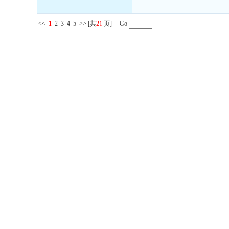
<<
1
2
3
4
5
>>
[共
21
页] Go