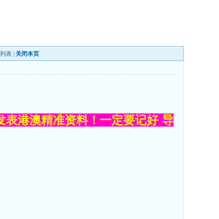
列表
|
关闭本页
发表港澳精准资料！一定要记好 导