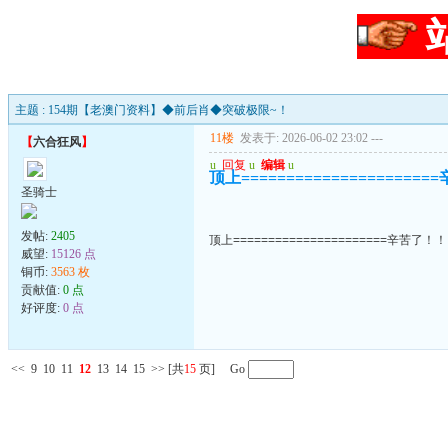
主题 : 154期【老澳门资料】◆前后肖◆突破极限~！
11楼
发表于: 2026-06-02 23:02
---
【
六合狂风
】
u
回复
u
编辑
u
顶上===================
圣骑士
发帖:
2405
顶上======================辛苦了！
威望:
15126 点
铜币:
3563 枚
贡献值:
0 点
好评度:
0 点
<<
9
10
11
12
13
14
15
>>
[共
15
页] Go