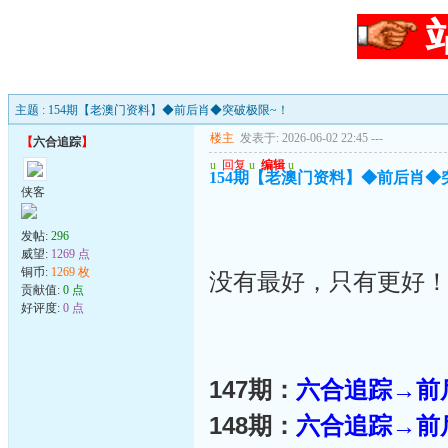
主题 : 154期【老澳门资料】◆前后肖◆突破极限~！
楼主
发表于: 2026-06-02 22:45
---
【
六合追踪
】
u
回复
u
编辑
u
154期【老澳门资料】◆前后肖◆
侠客
发帖:
296
威望:
1269 点
铜币:
1269 枚
没有最好，只有更好！
贡献值:
0 点
好评度:
0 点
147期：
六合追踪→前
148期：
六合追踪→前