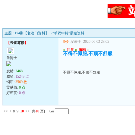
主题 : 154期【老澳门资料】→“单双中特”最稳资料!
9楼
发表于: 2026-06-02 23:05
---
【
云锁雾楼
】
u
回复
u
编辑
u
不得不佩服,不顶不舒服
圣骑士
发帖:
2468
不得不佩服,不顶不舒服
威望:
15249 点
铜币:
3569 枚
贡献值:
0 点
好评度:
0 点
<<
7
8
9
10
>>
[共
10
页] Go