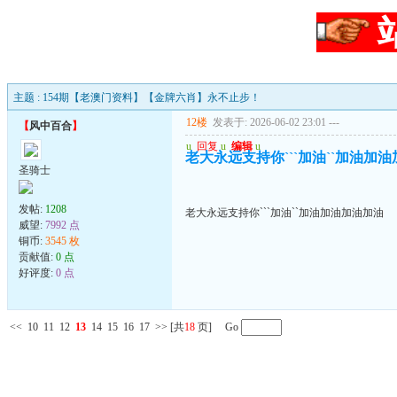
主题 : 154期【老澳门资料】【金牌六肖】永不止步！
12楼
发表于: 2026-06-02 23:01
---
【
风中百合
】
u
回复
u
编辑
u
老大永远支持你```加油``加油加
圣骑士
发帖:
1208
老大永远支持你```加油``加油加油加油加油
威望:
7992 点
铜币:
3545 枚
贡献值:
0 点
好评度:
0 点
<<
10
11
12
13
14
15
16
17
>>
[共
18
页] Go