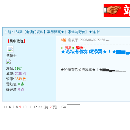
主题 : 154期【老澳门资料】赢得漂亮★〖家禽与野兽〗★连中!
8楼
发表于: 2026-06-02 22:56
---
【
风中玫瑰
】
u
回复
u
编辑
u
★论坛有你如虎添翼★！★▇▆▄
圣骑士
发帖:
1167
★论坛有你如虎添翼★！★▇▆▄▃▂▁▁
威望:
7958 点
铜币:
3549 枚
贡献值:
0 点
好评度:
0 点
<<
6
7
8
9
10
11
12
>>
[共
12
页] Go