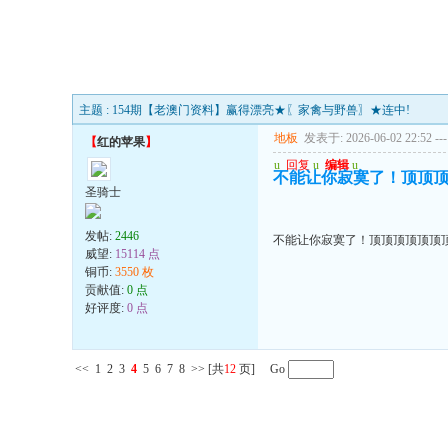
主题 : 154期【老澳门资料】赢得漂亮★〖家禽与野兽〗★连中!
地板
发表于: 2026-06-02 22:52
---
【
红的苹果
】
u
回复
u
编辑
u
不能让你寂寞了！顶顶
圣骑士
发帖:
2446
不能让你寂寞了！顶顶顶顶顶顶
威望:
15114 点
铜币:
3550 枚
贡献值:
0 点
好评度:
0 点
<<
1
2
3
4
5
6
7
8
>>
[共
12
页] Go