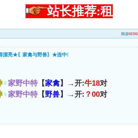
站长推荐:租
阅读
68306
赢得漂亮★〖家禽与野兽〗★连中!
神
♀
家野中特
【
家禽
】→开:
牛18
对
神
♀
家野中特
【
野兽
】→开:
？00
对