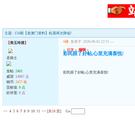
主题 : 154期【老澳门资料】机遇再次降临!
6楼
发表于: 2026-06-02 22:51
---
【
美玉玲珑
】
u
回复
u
编辑
u
彩民跟了好帖,心里充满喜悦!
圣骑士
发帖:
2401
彩民跟了好帖,心里充满喜悦!
威望:
14967 点
铜币:
3457 枚
贡献值:
0 点
好评度:
0 点
<<
4
5
6
7
8
9
10
11
>>
[共
18
页] Go