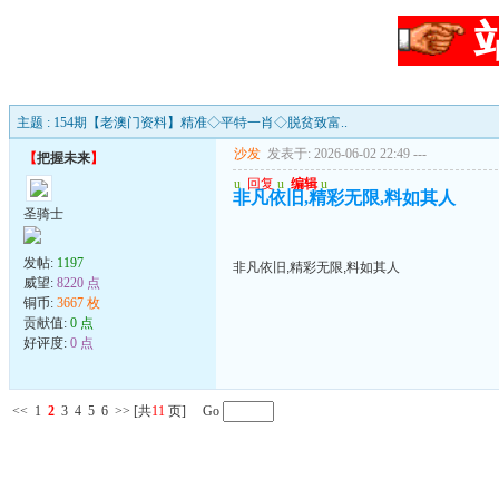
主题 : 154期【老澳门资料】精准◇平特一肖◇脱贫致富..
沙发
发表于: 2026-06-02 22:49
---
【
把握未来
】
u
回复
u
编辑
u
非凡依旧,精彩无限,料如其人
圣骑士
发帖:
1197
非凡依旧,精彩无限,料如其人
威望:
8220 点
铜币:
3667 枚
贡献值:
0 点
好评度:
0 点
<<
1
2
3
4
5
6
>>
[共
11
页] Go