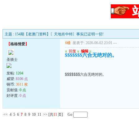
主题 : 154期【老澳门资料】〖天地肖中特〗事实已证明一切!
6楼
发表于: 2026-06-02 23:01
---
【
格格情爱
】
u
回复
u
编辑
u
$$$$$$$六合无绝对的。
圣骑士
发帖:
1204
$$$$$$$六合无绝对的。
威望:
8106 点
铜币:
3611 枚
贡献值:
0 点
好评度:
0 点
<<
4
5
6
7
8
9
10
11
>>
[共
11
页] Go