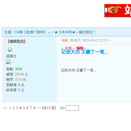
主题 : 154期【老澳门资料】→＜★３肖中特★＞横扫黑庄！
地板
发表于: 2026-06-02 22:52
---
【
深圳宝贝
】
u
回复
u
编辑
u
记你大功 又赚了一笔，
圣骑士
发帖:
3630
记你大功 又赚了一笔，
威望:
22144 点
铜币:
3514 枚
贡献值:
0 点
好评度:
0 点
<<
1
2
3
4
5
6
7
8
>>
[共
13
页] Go