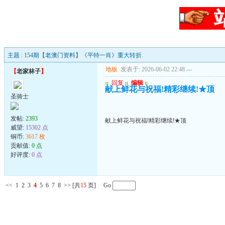
主题 : 154期【老澳门资料】《平特一肖》重大转折.
地板
发表于: 2026-06-02 22:48
---
【
老家林子
】
u
回复
u
编辑
u
献上鲜花与祝福!精彩继续!★顶
圣骑士
发帖:
2393
献上鲜花与祝福!精彩继续!★顶
威望:
15302 点
铜币:
3617 枚
贡献值:
0 点
好评度:
0 点
<<
1
2
3
4
5
6
7
8
>>
[共
15
页] Go