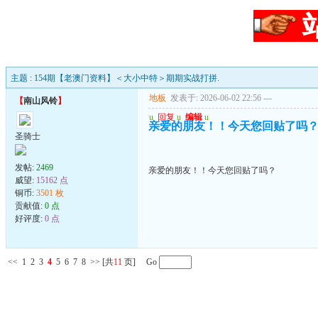
主题 : 154期【老澳门资料】＜大小中特＞期期实战打拼.
地板
发表于: 2026-06-02 22:56
---
【
南山风铃
】
u
回复
u
编辑
u
亲爱的朋友！！今天您回贴了吗
圣骑士
发帖:
2469
亲爱的朋友！！今天您回贴了吗？
威望:
15162 点
铜币:
3501 枚
贡献值:
0 点
好评度:
0 点
<<
1
2
3
4
5
6
7
8
>>
[共
11
页] Go