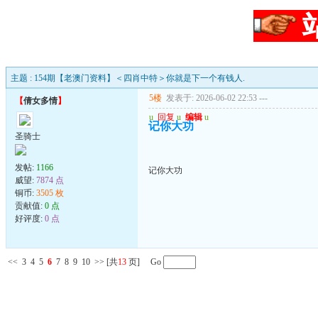
主题 : 154期【老澳门资料】＜四肖中特＞你就是下一个有钱人.
5楼
发表于: 2026-06-02 22:53
---
【
倩女多情
】
u
回复
u
编辑
u
记你大功
圣骑士
发帖:
1166
记你大功
威望:
7874 点
铜币:
3505 枚
贡献值:
0 点
好评度:
0 点
<<
3
4
5
6
7
8
9
10
>>
[共
13
页] Go